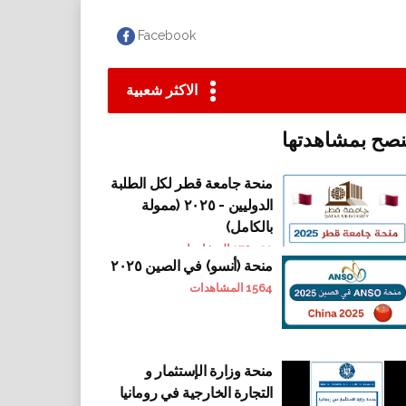
Facebook
الاكثر شعبية
نصح بمشاهدتها
منحة جامعة قطر لكل الطلبة
الدوليين - ٢٠٢٥ (ممولة
بالكامل)
170422
المشاهدات
منحة (أنسو) في الصين ٢٠٢٥
1564
المشاهدات
منحة وزارة الإستثمار و
التجارة الخارجية في رومانيا