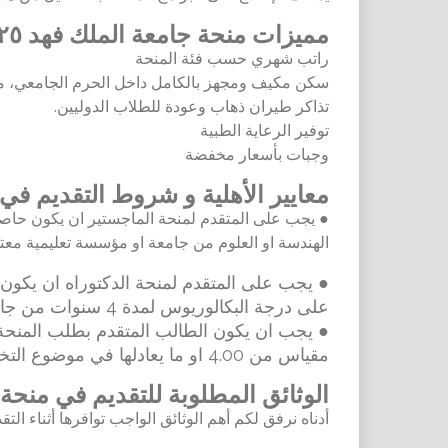
مميزات منحة
جامعة الملك فهد ٢٠٢٥
راتب شهري حسب فئة المنحة
سكن مكيف ومجهز بالكامل داخل الحرم الجامعي، مع 
تذاكر طيران ذهاب وعودة للطلاب الدوليين.
توفير الرعاية الطبية
وجبات بأسعار مخفضة
معايير الأهلية و شروط التقديم في 
● يجب على المتقدم لمنحة الماجستير ان يكون حاص
الهندسة او العلوم من جامعة او مؤسسة تعليمية معت
●
يجب على المتقدم لمنحة الدكتوراه
ان يكون 
على درجة البكالوريوس لمدة 4 سنوات من جامعة او مؤسسة معترف بها.
مقياس من 4.00 او ما يعادلها في موضوع التخصص الرئيسي.
الوثائق المطلوبة للتقديم في منحة
أدناه نرفق لكم أهم الوثائق الواجب توافرها أثناء الت