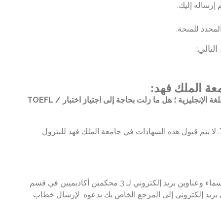
لتالي:
عة الملك فهد:
لديّ شهادة من جامعتي بأن لغة التدريس هي اللغة الإنجليزية ؛ هل ما زلت بحاجة إلى اجتياز اختبار TOEFL /
نعم ، يتعين عليك اجتياز اختبار TOEFL / IELTS. لا يتم قبول هذه الشهادات في جامعة الملك فهد للبترول
في استمارة التقديم عبر الإنترنت ، يجب إدخال أسماء وعناوين بريد إلكتروني لـ 3 محكمين أكاديميين في قسم
ل بريد إلكتروني إلى المرجع الخاص بك يدعوه لإرسال خطاب