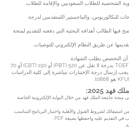
وية الشخصية للطلاب السعوديين والإقامة للطلاب
ت للبكالوريوس، والماجستير (للمتقدمين لدرجة
الحافز (StatementofPurpose) يوضح فيها الطالب أهدافه البحثية التي دفعته للتقديم لمنحة
يمها عن طريق النظام الإلكتروني للتوصيات.
● شهادة تثبت إتقانك اللغة الإنجليزية: اختبار TOEFL بدرجة لا تقل عن 520 (PBT) أو 190 (CBT) أو 70
يجب إرسال درجة الإختبارات مباشرة إلى كلية الدراسات
فهد 2025:
 منحة جامعة الملك فهد من خلال البوابة الإلكترونية الخاصة
 من استيفائك لشروط القبول والأهلية واختيار البرنامج المناسب: