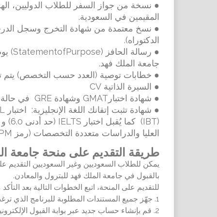
● نسخة من جواز السفر للطلاب الدوليين، اله
المقيمين في السعودية.
● نسخ معتمدة من شهادة التخرج وسجل الدرجا
الدكتوراه).
●
رسالة 
جامعة الملك فهد.
● خطابات توصية (العدد حسب التخصص) يتم تقد
● السيرة الذاتية CV
● شهادة اختبارGMAT وشهادة GRE في حالة أن التخصص يطلب الشهادة.
(IBT) كما يُقبل اختبار IELTS (حد أدنى 6.0) و
العليا والدراسات متعددة التخصصات (رمز KFUPM هو 0868).
طريقة التقديم على منحة جامعة الملك 
يمكن للطلاب السعوديين وغير السعوديين التقديم على
بالقبول في جامعة الملك فهد للبترول والمعادن.
للتقديم على المنحة، اتبع الخطوات التالية بعد التأكد
1. جهّز جميع المستندات المطلوبة للبرنامج الذي ترغب في التقديم عليه واحفظها بصيغة PDF.
2. قم بإنشاء حساب جديد عبر بوابة القبول الإلكترونية.