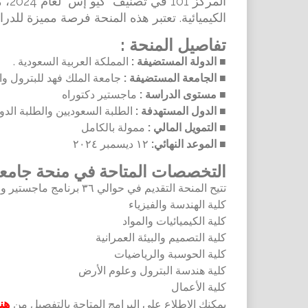
المر
الكيميائية. تعتبر هذه المنحة فرصة مميزة للدرا
تفاصيل المنحة :
■ الدولة المستضيفة :
المملكة العربية السعودية .
■ الجامعة المستضيفة :
جامعة الملك فهد للبترول وال
■ مستوى الدراسة :
ماجستير دكتوراه
■ الدول المستهدفة :
الطلبة السعوديين والطلبة الدول
■ التمويل المالي :
ممولة بالكامل
■ الموعد النهائي:
١٢ ديسمبر ٢٠٢٤
التخصصات المتاحة في منحة جامعة
تتيح المنحة التقديم في حوالي ٣٦ برنامج ماجستير و ١٥ برنامج دكتوراه في ٦ كليات:
كلية الهندسة والفيزياء
كلية الكيميائيات والمواد
كلية التصميم والبيئة العمرانية
كلية الحوسبة والرياضيات
كلية هندسة البترول وعلوم الأرض
كلية الأعمال
هنا
يمكنك الإطلاع على البرامج المتاحة بالتفصيل من