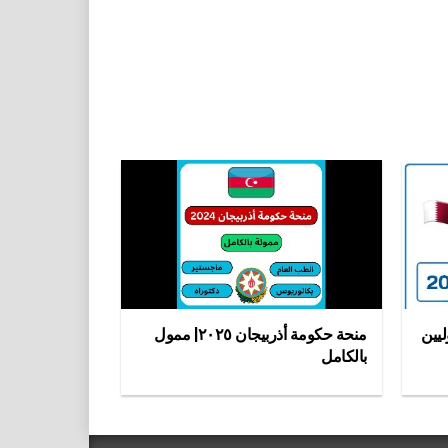
ليين
منحة حكومة أذربيجان ٢٠٢٥| ممول
بالكامل