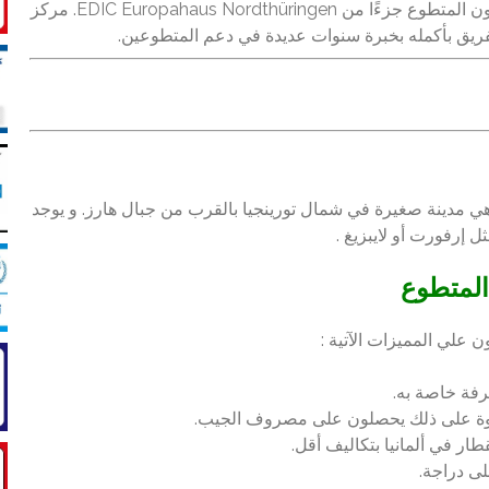
الشبابي) للجمعية في الموقع. علاوة على ذلك ، سيكون المتطوع جزءًا من EDIC Europahaus Nordthüringen. مركز
لفريق بأكمله بخبرة سنوات عديدة في دعم المتطوعين.
هي مدينة صغيرة في شمال تورينجيا بالقرب من جبال هارز. و يوجد
 إرفورت أو لايبزيغ .
المتطوع
علي المميزات الآتية :
فة خاصة به.
وة على ذلك يحصلون على مصروف الجيب.
ر في ألمانيا بتكاليف أقل.
ى دراجة.