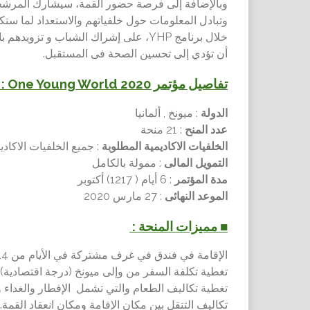
خلال برنامج YHP، على إشراك الشباب و 
أن تؤدي إلى تحسين الصحة فى المستقبل.
تفاصيل مؤتمر One Young World 2020 :
الدولة
: ميونخ , ألمانيا
عدد المنح
: 21 منحة
الخلفيات الاكاديمية المطلوبة
: جميع الخلفيات الاكادي
التمويل المالى
: ممولة بالكامل
مدة المؤتمر
: 6 أيام ( 1217) أكتوبر
الموعد النهائى
: 27 مارس 2020
■ مميزات المنحة :
الإقامة في فندق في غرف مشتركة في الأيام من 14 إلى 17 أكتوبر 2020.
تغطية تكلفة السفر من وإلى ميونخ (درجة اقتصادية)
تغطية تكاليف الطعام والتي تشمل الإفطار والغداء 
تكاليف التنقل بين مكان الإقامة ومكان انعقاد القمة.