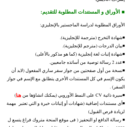
■
الأوراق و المستندات المطلوبة للتقديم:
الأوراق المطلوبة لدراسة الماجستير بالإنجليزي:
◾️شهادة التخرج (مترجمة للإنجليزية).
◾️بيان الدرجات (مترجم للإنجليزية).
◾️
شهادة إثبات لغة إنجليزية (كما هو مذكور بالأعلى)
◾️عدد 2 رسالة توصية من أساتذه جامعيين.
◾️
نسخة من أول صفحتين من جواز سفر ساري المفعول (
لابد أن
يكون الإسم في كل المستندات الأخرى يتطابق مع الإسم في جواز
السفر) .
هنا
◾️سيرة ذاتية CV على النمط الأوروبي (يمكنك انشاؤها من
)
◾️أى مستندات إضافية (
شهادات أو إثباتات خبرة و التي تعتبر مهمة
لزيادة فرص القبول)
◾️ رسالة الدافع او التحفيز ( فى موقع المنحة متروك فراغ يتسع ل